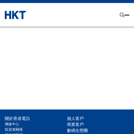
張女士於2021年10月獲委任為香港電訊有限公司及香港電訊管理有限公司（作
為香港電訊信託託管人－經理）的集團法律事務總監兼公司秘書。她亦為電訊
盈科的集團法律事務總監兼公司秘書。張女士具有香港與英格蘭及威爾斯執業
律師資格。她於公司事務方面擁有廣泛經驗，包括合資企業、兼併和收購、私
募股權和風險資本交易、慈善組織和股權資本市場交易。她曾於大中華地區一
家領先的律師事務所擔任公司業務合夥人。
關於香港電訊
個人客戶
傳媒中心
商業客戶
投資者關係
數碼生態圈